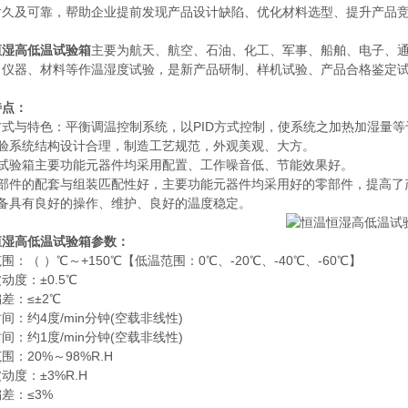
耐久及可靠，帮助企业提前发现产品设计缺陷、优化材料选型、提升产品
恒湿高低温试验箱
主要为航天、航空、石油、化工、军事、船舶、电子、
、仪器、材料等作温湿度试验，是新产品研制、样机试验、产品合格鉴定
特点：
方式与特色：平衡调温控制系统，以PID方式控制，使系统之加热加湿量
试验系统结构设计合理，制造工艺规范，外观美观、大方。
该试验箱主要功能元器件均采用配置、工作噪音低、节能效果好。
零部件的配套与组装匹配性好，主要功能元器件均采用好的零部件，提高了
设备具有良好的操作、维护、良好的温度稳定。
恒湿高低温试验箱参数：
围：（ ）℃～+150℃【低温范围：0℃、-20℃、-40℃、-60℃】
动度：±0.5℃
差：≤±2℃
间：约4度/min分钟(空载非线性)
间：约1度/min分钟(空载非线性)
围：20%～98%R.H
动度：±3%R.H
差：≤3%