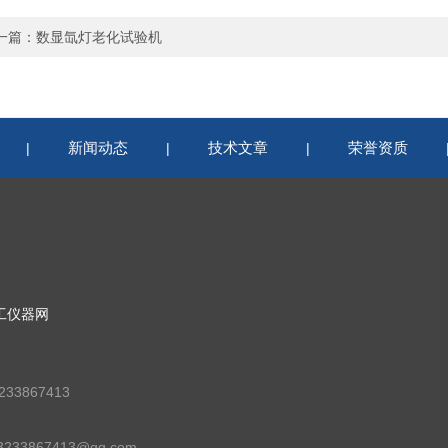
一篇：
数显氙灯老化试验机
新闻动态
技术文章
荣誉资质
|
|
|
工仪器网
33867413
33867413@qq.com