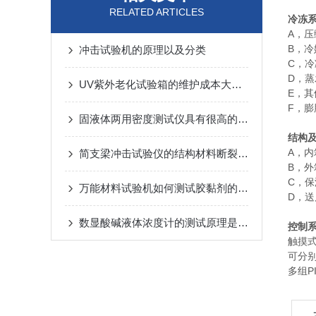
RELATED ARTICLES
冷冻
A，
B，
冲击试验机的原理以及分类
C，
D，
UV紫外老化试验箱的维护成本大概是多少
E，
F，
固液体两用密度测试仪具有很高的实用性和可靠性
结构
A，
简支梁冲击试验仪的结构材料断裂性能分析
B，
C，
万能材料试验机如何测试胶黏剂的剥离强度？
D，
数显酸碱液体浓度计的测试原理是什么？
控制
触摸
可分
多组P