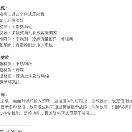
系统：
压缩机：进口全密式压缩机
冷媒：环保冷媒
冷凝器：附散热马达
蒸发器：多段式自动负载容量调整
其他附件：干燥剂，冷媒流量窗口，修理阀
膨胀系统：容量控制之冷冻系统
及材质：
内箱材质：不锈钢板
外箱材质：烤漆
保温材质：硬质发泡及玻璃棉
送风循环系统
系统：
式面板，画面对谈式输入资料，温湿度同时可程控，曲线显示，设定值/显
别显示多种警报，故障发生时可通过荧幕显示故障，消除故障，消除误操
ID控制机能，监控功能，且以资料形式显示于荧幕上。