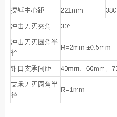
摆锤中心距
221mm
38
冲击刀刃夹角
30°
冲击刀刃圆角半
R=2mm ±0.5mm
径
钳口支承间距
40mm、60mm、7
支承刀刃圆角半
R=1mm
径