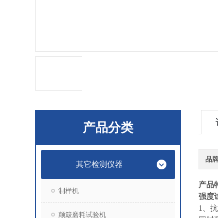
产品分类
品
其它检测仪器
产品
制样机
强度
1、
颠簸磨耗试验机