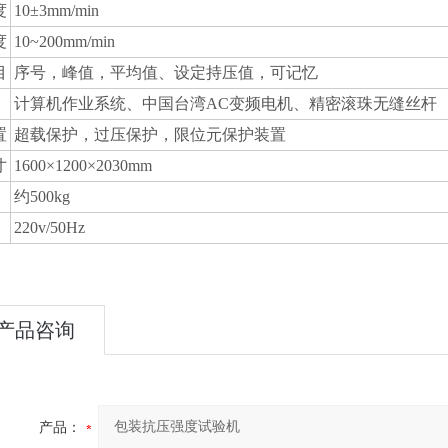
度
10±3mm/min
度
10~200mm/min
目
序号，峰值，平均值、设定持压值，可记忆
计算机作业系统、中国台湾
AC
变频电机、精密滚珠无缝丝杆
置
超载保护，过压保护，限位元保护装置
寸
1600×1200×2030mm
约
500kg
220v/50Hz
产品咨询
产品：