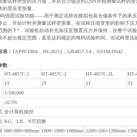
测量试样所受的压力值，并从压力值达到220N开始测量试样的
样的受压变形量。
堆码强度试验功能——用于测定试样在模拟包装仓储条件下的承
停止，开始计时并测量试样变形量。在试样压缩变形的影响下压
范围的下*，试验机自动补充加压至预置压力并保持，在整个试
动不超出规定范围，直至达到规定的堆码试验时间。当试样受压的
标准：
TAPPI-T804，JIS-20212，GB4857.3.4，ASTM-D642
参数
：
HT-4857C-1
HT-4857C-2
HT-4857C-2L
HT-
1T
2T
2T
5T
1/100,000
≤
0.5%
式
全计算机操控
位
KG
、
LB
、
N
可切换
间
8
00×
8
00×
8
00mm
1000×1000×1000mm
1
2
00×100×1
2
00mm
1
5
0