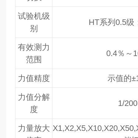
试验机级
HT系列0.5
级
别
有效测力
0.4
％～
1
范围
力值精度
示值的
±
力值分解
1/200
度
力量放大
X1,X2,X5,X10,X20,X50,