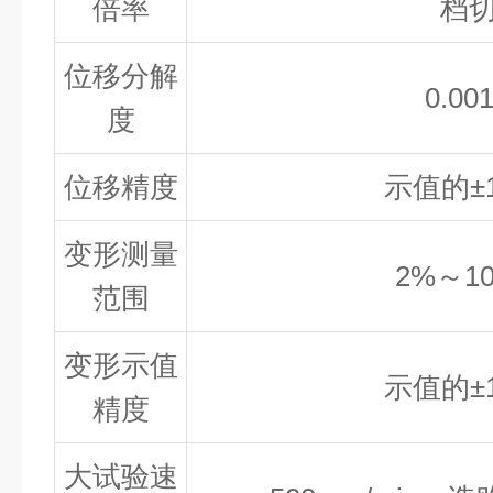
倍率
档
位移分解
0.00
度
位移精度
示值的
±
变形测量
2%
～
1
范围
变形示值
示值的
±
精度
大试验速