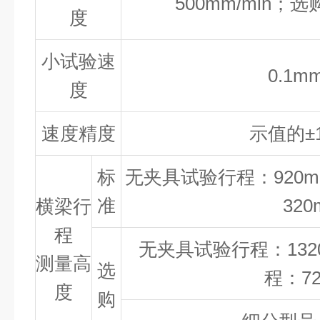
500mm/min
；选
度
小试验速
0.1mm
度
速度精度
示值的
±
标
无夹具试验行程：
920
准
320
横梁行
程
无夹具试验行程：
13
测量高
选
程：
7
度
购