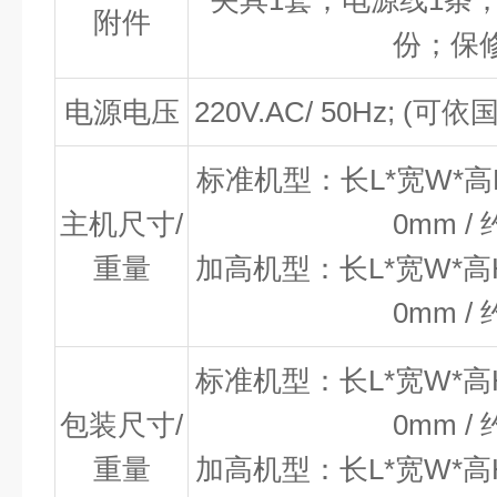
夹具1套；
电源线
1
条
附件
份
；保
电源电压
220V.AC/ 50Hz; (
可依
标准机型：长
L*
宽
W*
高
主机尺寸
/
0mm /
重量
加高机型：长
L*
宽
W*
高
0mm /
标准机型：长
L*
宽
W*
高
包装尺寸
/
0mm /
重量
加高机型：长
L*
宽
W*
高