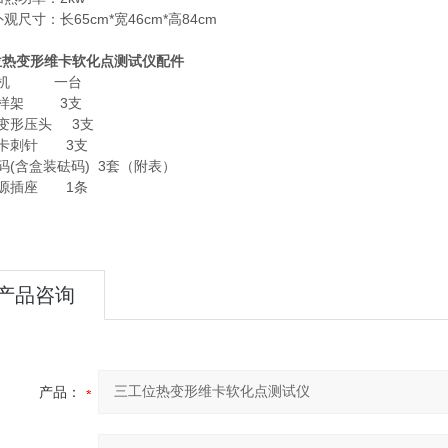
外观尺寸：长65cm*宽46cm*高84cm
位热变形维卡软化点测试仪
配件
主机 一台
试样架 3支
热变形压头 3支
维卡刺针 3支
码(含盒装砝码) 3套（附表）
电源插座 1条
产品咨询
产品：