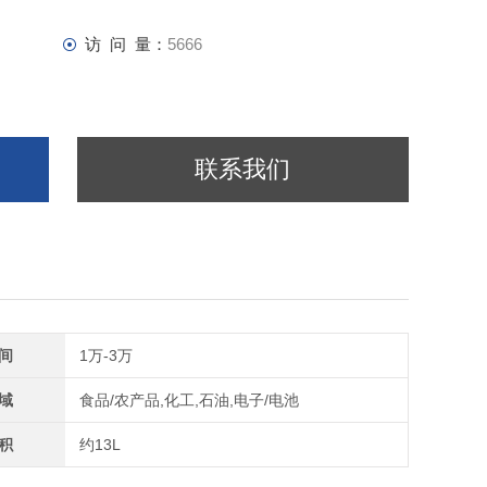
访 问 量：
5666
联系我们
间
1万-3万
域
食品/农产品,化工,石油,电子/电池
积
约13L