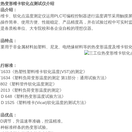
位热变形维卡软化点测试仪
介绍
产品介绍：
形维卡、软化点温度测定仪运用PLC可编程控制器进行温度调节采用触摸
品操作简单、使用方便、性能稳定、产品精度高，并在试验过程中可实时
型是各质检单位、大专院校和各企业自检的理想仪器。
产品特点：
主要用于非金属材料如塑料、尼龙、电绝缘材料等的热变形温度及维卡软
执行标准：
T1633《热塑性塑料维卡软化温度(VST)的测定》
T1634《塑料负荷变形温度的测定 第1部分：通用试验方法》
T8802《塑料管件软化温度测定》
75-2013《塑料负荷变形温度的测定》
M D 648《塑料热变形温度试验方法》
M D 1525《塑料维卡(Vicat)软化温度的测试方法》
产品优点：
ID调节，升温速率准确，控温精准。
各种标准样条的热变形试验。