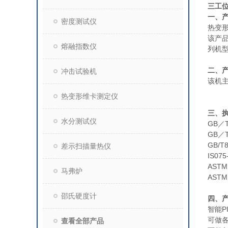
三工
一、
密度测试仪
热变
该产
熔融指数仪
列机
二、
冲击试验机
该机
热变形维卡测定仪
三、
水分测试仪
GB／
GB／
GB/
差示扫描量热仪
IS0
AST
马弗炉
AST
邵氏硬度计
四、
智能P
可做
查看全部产品