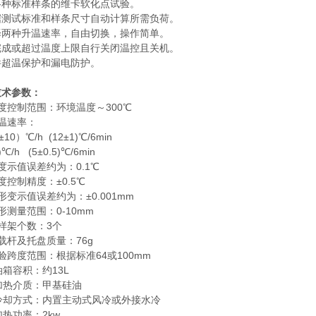
各种标准样条的维卡软化点试验。
据测试标准和样条尺寸自动计算所需负荷。
择两种升温速率，自由切换，操作简单。
完成或超过温度上限自行关闭温控且关机。
件超温保护和漏电防护。
技术参数：
度控制范围：环境温度～300℃
温速率：
±10）℃/h (12±1)℃/6min
)℃/h (5±0.5)℃/6min
度示值误差约为：0.1℃
度控制精度：±0.5℃
形变示值误差约为：±0.001mm
形测量范围：0-10mm
样架个数：3个
载杆及托盘质量：76g
验跨度范围：根据标准64或100mm
油箱容积：约13L
加热介质：甲基硅油
、冷却方式：内置主动式风冷或外接水冷
加热功率：2kw