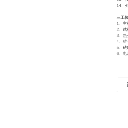
14、
三工
1、
2、
3、
4、
5、砝
6、