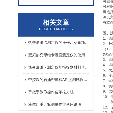
可做
可根
可选
测试
相关文章
有软
RELATED ARTICLES
五、
1、温
热变形维卡测定仪的操作注意事项是什么
2、升
（120
(50±5
宏拓热变形维卡温度测定仪的使用介绍
3、温
4、温
热变形维卡测定仪能捕捉到材料形变的细微变化
5、大
6、变
带控温的石油密度和API度测试仪哪里有卖？
7、试
8、负
9、试
手把手教你操作皮革拉力机
10、
11、
液体比重计标测量作业使用说明
12
13、