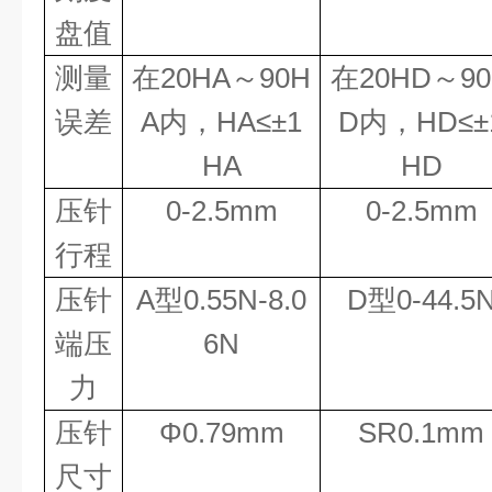
盘值
测量
在
20HA
～
90H
在
20HD
～
9
误差
A
内，
HA
≤
±
1
D
内，
HD
≤
±
HA
HD
压针
0-2.5mm
0-2.5mm
行程
压针
A型0.55N-8.0
D型0-44.5
端压
6N
力
压针
Φ
0.79mm
SR0.1mm
尺寸