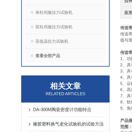
拉
单柱伺服拉力试验机
应
双柱伺服拉力试验机
传送
传送
值与
高低温拉力试验机
传送
查看全部产品
1、功
2、具
3、
4、
5、
相关文章
6、
RELATED ARTICLES
7、
8、
9、
DA-300M陶瓷密度计功能特点
产品
橡胶塑料换气老化试验机的试验方法
范围：