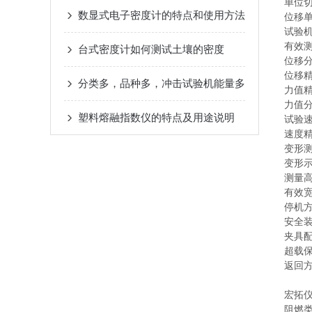
单位切
数显式电子密度计的特点和使用方法
位移单
试验机
有效测
台式密度计如何测试土壤的密度
位移分
位移精
分类多，品种多，冲击试验机能量多
力值精
力值分
塑料熔融指数仪的特点及用途说明
试验速度
速度精
变形测
变形示
测量高
有效宽
停机
安全装
夹具
超载
返回
宏拓
阻燃