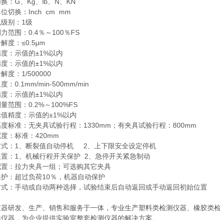
换：G、Kg、lb、N、KN
位切换：Inch cm mm
级别：1级
力范围：0.4％～100％FS
解度：≤0.5μm
度：示值的±1%以内
度：示值的±1%以内
解度：1/500000
：0.1mm/min-500mm/min
度：示值的±1%以内
量范围：0.2%～100%FS
值精度：示值的±1%以内
度标准：无夹具试验行程：1330mm；有夹具试验行程：800mm
度：标准：420mm
方式：1、断裂值自动停机 2、上下限安全设定停机
置：1、机械行程开关保护 2、急停开关紧急制动
配置：拉力夹具一组；可选购其它夹具
保护：超过负荷10％，机器自动保护
方式：手动或自动两种选择，试验结束后自动返回或手动返回初始位置
仪器研发、生产、销售和服务于一体，专业生产塑料类检测仪器、橡胶类
类仪器，为企业提供实验室整套检测仪器的解决方案。