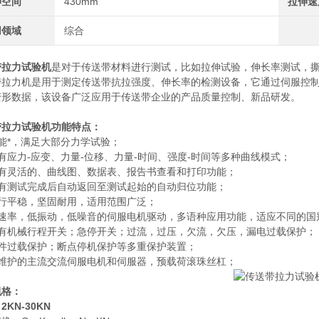
伸空间
430mm
拉伸速
用领域
综合
带拉力试验机
是对于传送带材料进行测试，比如拉伸试验，伸长率测试，
带拉力机是用于测定传送带抗拉强度、伸长率的检测设备，它通过伺服控
变形数据，该设备广泛应用于传送带企业的产品质量控制、新品研发。
带拉力试验机
功能特点：
能*，满足大部分力学试验；
有应力-应变、力量-位移、力量-时间、强度-时间等多种曲线模式；
具有灵活的、曲线图、数据表、报告书查看和打印功能；
具有测试完成后自动返回至测试起始的自动归位功能；
运行平稳，坚固耐用，适用范围广泛；
高速率，低振动，低噪音的伺服电机驱动，多语种应用功能，适应不同的
具有机械行程开关；急停开关；过流，过压，欠流，欠压，漏电过载保护；
软件过载保护；断点停机保护等多重保护装置；
免维护的主流交流伺服电机和伺服器，预载荷滚珠丝杠；
规格：
2KN-30KN