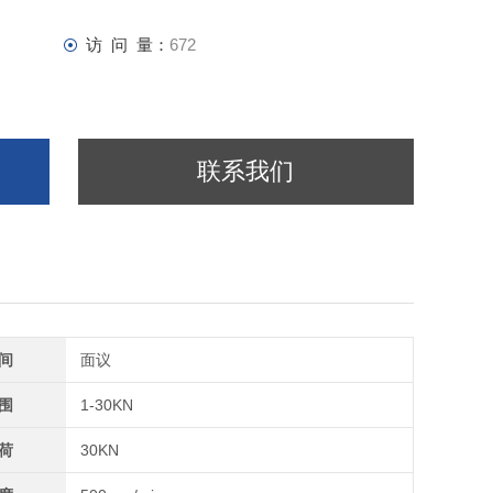
访 问 量：
672
联系我们
间
面议
围
1-30KN
荷
30KN