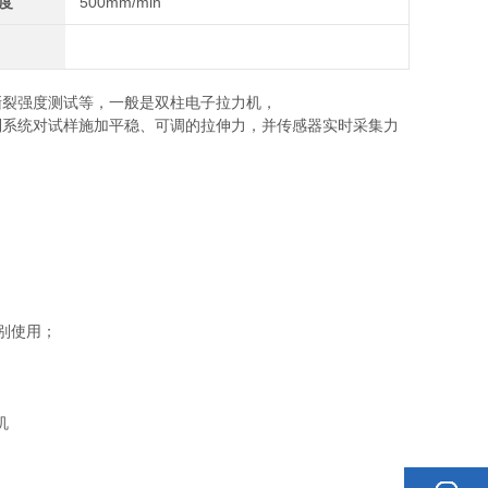
度
500mm/min
撕裂强度测试等，一般是双柱电子拉力机，
制系统对试样施加平稳、可调的拉伸力，并传感器实时采集力
国别使用；