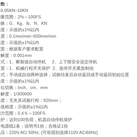
参数：
.05KN~10KN
量范围：2%～100FS
换：G、Kg、lb、N、KN
度：示值的±1%以内
：0.1mm/min~500mm/min
度：示值的±1%以内
配置：根据客户要求配置
解度：0.001mm
方式：1、断裂值自动停机 2、上下限安全设定停机
装置：1、机械行程开关保护 2、急停开关紧急制动
方式：手动或自动两种选择，试验结束后自动返回或手动返回初始位置
度：示值的±1%以内
位切换：Inch、cm、mm
解度：1/300000
度：无夹具试验行程：920mm；
值精度：示值的±1%以内
力范围：0.4％～100FS
护：达到100负荷，机器自动停机保护
电源线1条；说明书1份；合格证1份
：220V.AC/ 50Hz; (可依国别选择110V.AC/60Hz)