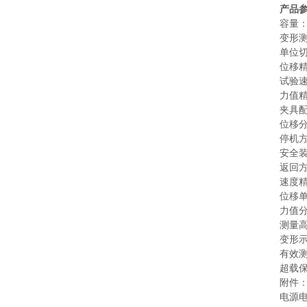
产品
容量：0
变形测
单位切
位移精
试验速度
力值精
夹具
位移分
停机
安全
返回
速度精
位移单
力值分
测量高
变形示
有效测
超载保
附件：
电源电压