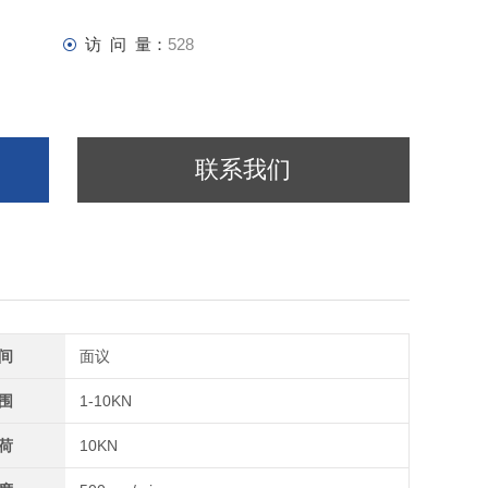
访 问 量：
528
联系我们
间
面议
围
1-10KN
荷
10KN