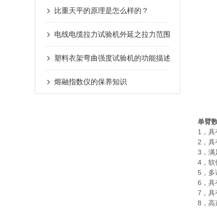
比重天平的原理是怎么样的？
电线电缆拉力试验机外延之拉力范围
塑料衣架弯曲强度试验机的功能描述
熔融指数仪的保养知识
单臂
1，
2，
3，
4，
5，
6，具
7，
8，