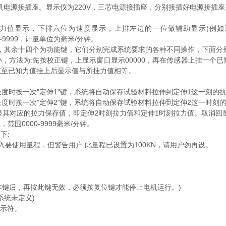
电源接插座。显示仪为220V，三芯电源接插座，分别接插好电源接插
力值显示，下排六位为速度显示，上排左边的一位做辅助显示(例如
0~9999，计量单位为毫米/分钟。
键，其余十四个为功能键，它们分别完成系统要求的各种不同操作，下面分
方法为:先按校正键，上显示窗口显示00000，再在传感器上挂一个
直至已知力值挂上后显示值与所挂力值相等。
。
时按一次"定伸1"键，系统将自动保存试验材料拉伸到定伸1这一刻的抗拉
时按一次"定伸2"键，系统将自动保存试验材料拉伸到定伸2这一时刻的拉
回显其对应的拉力保存值，即定伸2时刻拉力值和定伸1时刻拉力值。取消回
0000-9999毫米/分钟。
下:
输入要使用量程，但警告用户:此量程已设置为100KN，请用户勿再设。
。
。
作键后，再按此键无效，必须按复位键才能停止电机运行。)
系统未定义)
提示符。