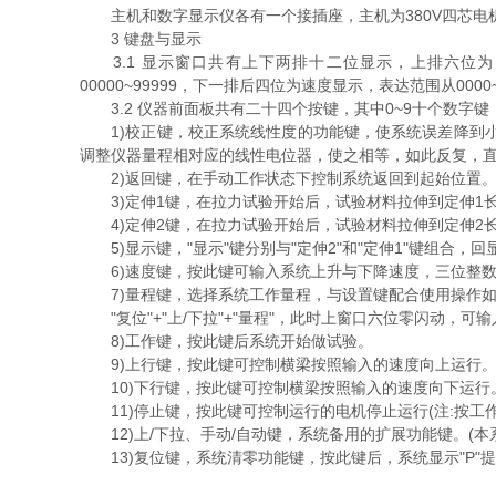
主机和数字显示仪各有一个接插座，主机为380V四芯电机
3 键盘与显示
3.1 显示窗口共有上下两排十二位显示，上排六位为
00000~99999，下一排后四位为速度显示，表达范围从000
3.2 仪器前面板共有二十四个按键，其中0~9十个数字
1)校正键，校正系统线性度的功能键，使系统误差降到小，
调整仪器量程相对应的线性电位器，使之相等，如此反复，
2)返回键，在手动工作状态下控制系统返回到起始位置
3)定伸1键，在拉力试验开始后，试验材料拉伸到定伸1长度
4)定伸2键，在拉力试验开始后，试验材料拉伸到定伸2长度
5)显示键，"显示"键分别与"定伸2"和"定伸1"键组合，
6)速度键，按此键可输入系统上升与下降速度，三位整数，范围
7)量程键，选择系统工作量程，与设置键配合使用操作如
"复位"+"上/下拉"+"量程"，此时上窗口六位零闪动，可
8)工作键，按此键后系统开始做试验。
9)上行键，按此键可控制横梁按照输入的速度向上运行
10)下行键，按此键可控制横梁按照输入的速度向下运行
11)停止键，按此键可控制运行的电机停止运行(注:按工
12)上/下拉、手动/自动键，系统备用的扩展功能键。(本
13)复位键，系统清零功能键，按此键后，系统显示"P"