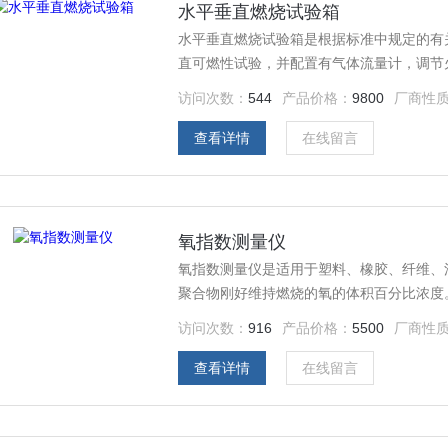
水平垂直燃烧试验箱
水平垂直燃烧试验箱是根据标准中规定的有
直可燃性试验，并配置有气体流量计，调节
访问次数：
544
产品价格：
9800
厂商性
查看详情
在线留言
氧指数测量仪
氧指数测量仪是适用于塑料、橡胶、纤维、
聚合物刚好维持燃烧的氧的体积百分比浓度
访问次数：
916
产品价格：
5500
厂商性
查看详情
在线留言