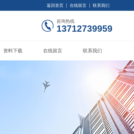
返回首页
在线留言
联系我们
咨询热线
13712739959
资料下载
在线留言
联系我们