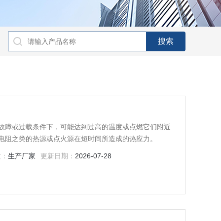
故障或过载条件下，可能达到过高的温度或点燃它们附近
电阻之类的热源或点火源在短时间所造成的热应力。
质：
生产厂家
更新日期：
2026-07-28