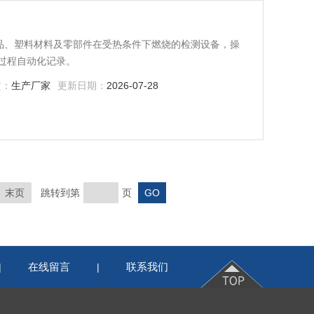
产品、塑料材料及零部件在受热条件下燃烧的检测设备，操
过程自动化记录。
质：
生产厂家
更新日期：
2026-07-28
末页
跳转到第
页
在线留言
联系我们
|
|