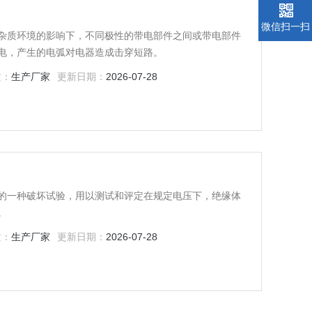
微信扫一扫
杂质环境的影响下，不同极性的带电部件之间或带电部件
电，产生的电弧对电器造成击穿短路。
质：
生产厂家
更新日期：
2026-07-28
的一种破坏试验，用以测试和评定在规定电压下，绝缘体
。
质：
生产厂家
更新日期：
2026-07-28