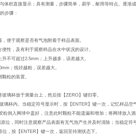
与体积直接显示；具有测量，步骤简单，易学，耐用等特点。逐渐
的步骤：
器，便于观察是否有气泡附着于样品表面。
方便性，及有利于观察样品在水中状况的设计。
上升不可超过
2.5mm
；上升越多，误差越大。
40mm
；线径越粗，误差越大。
测颗粒的装置。
将玻璃杯放于测量台上，然后按【
ZERO
】键归零。
玻璃杯内。当稳定符号显示时，按【
ENTER
】键一次，记忆样品空
胶粒倒入网球中盖好，注意此时颗粒不能遗漏和增加；将网球放入酒
放回原位，同时注意观察产品表面有无气泡产生并及时清除；当稳定符
原位，按【
ENTER
】键一次，返回至待测状态下。