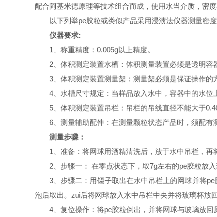
配合阿基米德原理等技术组合而成，使用水当介质，密度
以下列举
pe
胶粒或类似产品采用浸渍法仪器测量密度
仪器要求
:
1
、称重精度：
0.005g
以上精度。
2
、体积测定装置水槽：体积测量装置必须是透明容
3
、体积测定装置测量架：测量架必须是保证操作的
4
、水槽尺寸规定：当样品放入水中，容器中的水位
5
、体积测定装置吊栏：吊栏的吊线直径不能大于
0.
6
、测量辅助配件：在测量颗粒状态产品时，须配有
测量步骤：
1
、准备：将网球用酒精清洗后，放于水中吊栏，再
2
、步骤一：
在零点状态下，取
7g
左右的
pe
胶粒放入
3
、步骤二：用镊子取出在水中吊栏上的网球并将
pe
泡后取出。zui后将网球放入水中吊栏中央并将玻璃杯
4
、复位操作：将
pe
胶粒倒出，并将网球与玻璃放回