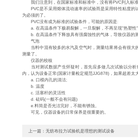
我们注意到，在国家标准和标准中，没有将PVC列入标准
PVC是不采用熔体流动速率的试验而是采用特性粘度的试
为必须的了。
PVC没有成为标准的试验条件，可能的原因是:
a. 在高温条件下极易裂解，一旦裂解，不再呈现"热塑性"
b. 在高温条件下释放具有强腐蚀性的气体，导致仪器的
气泡
当料中混有较多的水汽及空气时，测量结果将会有很大的离
测量了。
仪器的校核
当对测试数据产生怀疑时，首先应多做几次试验以分析症结
内，认为设备正常(国家计量检定规范JJG878)，如果超差太
a. 口模内孔的清洁;
b. 温度
c. 活塞杆的灵活性
d. 砝码(一般不会有问题)
e.料筒是否光洁完好，不能有锈蚀。
可见，仪器设备的日常保养是很重要的。
上一篇：
无纺布拉力试验机是理想的测试设备