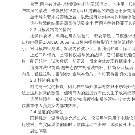
然而,用户有时很少注意到料杆的灵活运动。当使用一段时间
户本身的清洗工作就做得很差),而且,导向套的内壁还不会去
至于导向套未妥善地放置，以致没有起到导向作用而使活
这些故障的结果是测量值明显偏小,而用户往往怪罪于其
2.2 口模及料筒的情况
按操作要求，料筒在每次试验时，都要清洗，口模要求少每
口模内径是2.095±0.005mm,口模内径直接影响了
小。对口模内径测试，发现内径减小了。但我们知道，除了
上述二种情况，是该种仪器常见的故障，它们都使试验值偏
模，刚开始时，试验数据一切正常，后来突然发现数据偏小
清洗方法很简单:趁热态按常规清洗料杆、料筒及口模后，
内孔，轻轻拉动，当能看到金属本色后，即可获得当初灵活
2.3 料筒的加热
料筒有一定的长度，因此在料筒外缘套有数只不锈钢外壳的
还是达到原来的数值，但料筒内的温度分布已发生了或高或低
这类故障的一般外部反映为:温度控制反映迟钝,波动大,恢
仪器维修人员更换内部加热圈。
2.4 温度的准确性
国标规定，温度稳定允差0.5℃，仪器尽管采用了电脑软
行校对。当实际温度偏低时，熔体流动性变差，试验值变小，但
腐蚀问题