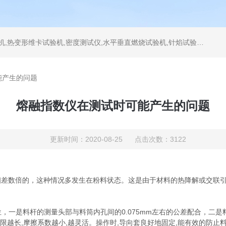
测试仪,水平垂直燃烧试验机,针焰试验机,恒温恒湿试验机,UV紫外线老化试验机,DSC差示扫描量热仪
能产生的问题
熔融指数仪在测试时可能产生的问题
更新时间：2020-08-25 点击次数：3122
数倍的，这种情况多发生在粉料状态。这是由于材料的热降解或交联引起
是料杆的测量头部与料筒内孔间的0.075mm左右的公差配合，二是
年限越长,摩擦系数越小,越灵活。操作时,导向套良好地固定,能有效的防