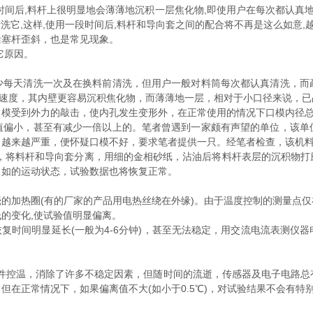
后,料杆上很明显地会薄薄地沉积一层焦化物,即使用户在每次都认真地
清洗它,这样,使用一段时间后,料杆和导向套之间的配合将不再是这么如意,
塞杆歪斜，也是常见现象。
它原因。
天清洗一次及在换料前清洗，但用户一般对料筒每次都认真清洗，而
熔体流经的速度，其内壁更容易沉积焦化物，而薄薄地一层，相对于小口径来说
口模受到外力的敲击，使内孔发生变形外，在正常使用的情况下口模内径
小，甚至有减少一倍以上的。笔者曾遇到一家颇有声望的单位，该单
，越来越严重，便怀疑口模不好，要求笔者提供一只。经笔者检查，该机
将料杆和导向套分离，用细的金相砂纸，沾油后将料杆表层的沉积物打
自如的运动状态，试验数据也将恢复正常。
加热圈(有的厂家的产品用电热丝绕在外缘)。由于温度控制的测量点仅
的变化,使试验值明显偏离。
复时间明显延长(一般为4-6分钟)，甚至无法稳定，用交流电流表测仪
件控温，消除了许多不稳定因素，但随时间的流逝，传感器及电子电路总
在正常情况下，如果偏离值不大(如小于0.5℃)，对试验结果不会有特