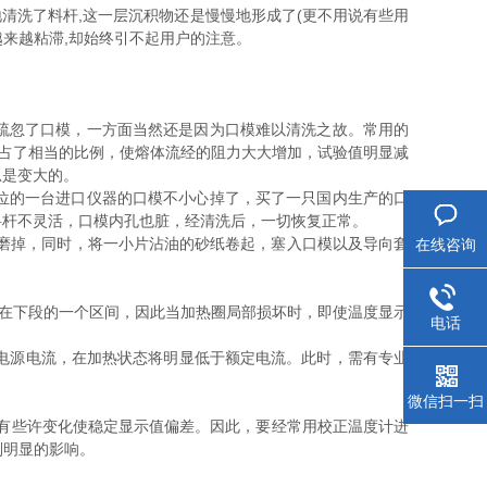
清洗了料杆,这一层沉积物还是慢慢地形成了(更不用说有些用
越来越粘滞,却始终引不起用户的注意。
疏忽了口模，一方面当然还是因为口模难以清洗之故。常用的
，已占了相当的比例，使熔体流经的阻力大大增加，试验值明显减
总是变大的。
位的一台进口仪器的口模不小心掉了，买了一只国内生产的口
料杆不灵活，口模内孔也脏，经清洗后，一切恢复正常。
磨掉，同时，将一小片沾油的砂纸卷起，塞入口模以及导向套
在线咨询
在下段的一个区间，因此当加热圈局部损坏时，即使温度显示
电话
器电源电流，在加热状态将明显低于额定电流。此时，需有专业
微信扫一扫
有些许变化使稳定显示值偏差。因此，要经常用校正温度计进
别明显的影响。