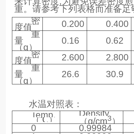
来计算密度,为避免误差密度
重。请参考下列表格而准备足
密
0.200
0.400
度值
重
量
0.16
0.62
（g）
密
2.600
2.800
度值
重
量
26.6
30.9
（g）
水温对照表：
Density
Temp.
3
（
℃）
（g/cm
）
0
0.99984