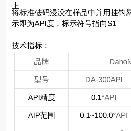
上
将标准砝码浸没在样品中并用挂钩
示即为API度，标示符号指向S1
技术指标：
品牌
DahoM
型号
D
A-300
API
API精度
0.1
°
API
AIP
范围
0.1
~100.0
°
API