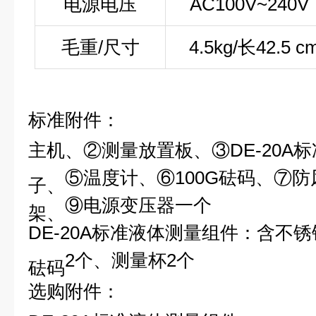
电源电压
AC100V~240
毛重/尺寸
4.
5
kg/长42.5 
标准附件：
主机、
②
测量放置板、
③
DE
-20
⑤
温度计、
⑥
100G砝码、
⑦
防
子、
⑨
电源变压器一个
架、
DE
-20
A
标准液体测量组件：含不锈
2
个、测量杯
2
个
砝码
选购附件：