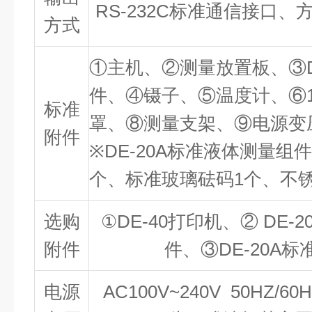
RS-232C标准通信接口
方式
①主机、②测量放置板、③D
件、④镊子、⑤温度计、⑥1
标准
罩、⑧测量支架、⑨电源变
附件
※DE-20A标准液体测量组
个、标准玻璃砝码1个、不锈
选购
①DE-40打印机、② DE
附件
件、③DE-20A
电源
AC100V~240V 50HZ