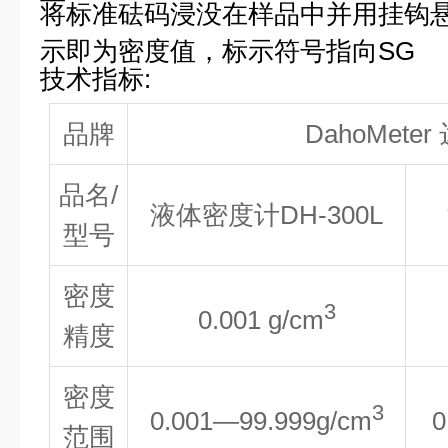
将标准砝码浸没在样品中并用挂钩
示即为密度值，标示符号指向SG
技术
指标
:
品牌
DahoMete
品名/
液体密度计DH-300L
型号
密度
3
0.001 g/cm
精度
密度
3
0.001—99.999g/cm
0
范围