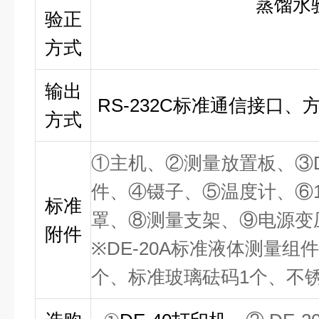
蒸馏水
验正
方式
输出
RS-232C标准通信接口
方式
①
主机、
②
测量
放置板
、
③
件、
④
镊子、
⑤
温度计、
⑥
标准
罩、
⑧
测量支架、
⑨
电源变
附件
※
DE-20A标准液体测量组
个、标准玻璃砝码1个、不锈