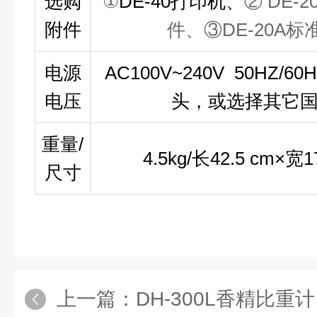
选购
①
DE-40打印机、
②
DE-
附件
件、
③
DE-20A
电源
AC100V~240V 50HZ
电压
头，或选择其它
重量/
4.5kg/长42.5 cm×宽1
尺寸
上一篇：
DH-300L香精比重计 