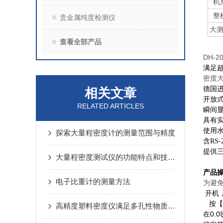
机
整
贵金属纯度检测仪
大
查看全部产品
DH-2
满足
密度大
德国
相关文章
开放
RELATED ARTICLES
瞬间
具有
使用
探索大量程密度计的测量范围与精度
含RS
提供
大量程密度测试仪的功能特点和技术指标
产品
电子比重计的测量方法
为避
开机
按【
高精度塑料密度仪满足多孔性物质测量
在0.