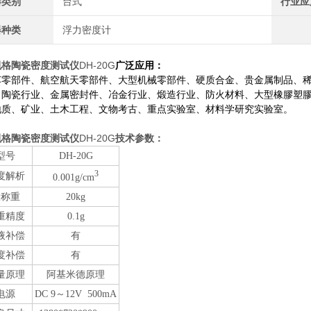
器类别
台式
行业应
器种类
浮力密度计
规格陶瓷密度测试仪
DH-20G
广泛应用：
车零部件、航空航天零部件、大型机械零部件、硬质合金、贵金属制品、
、陶瓷行业、金属密封件、冶金行业、煅造行业、防火材料、大型橡膠塑
地质、矿业、土木工程、文物考古、重点实验室、材料学研究实验室。
规格陶瓷密度测试仪
DH-20G
技术参数：
型号
DH-20G
3
度解析
0.001g/cm
大称重
20kg
重精度
0.1g
液补偿
有
度补偿
有
量原理
阿基米德原理
电源
DC 9～12V 500mA