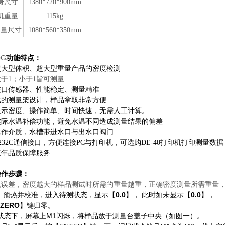
身尺寸
1380*720*900mm
机重量
115kg
测量尺寸
1080*560*350mm
0G
功能特点：
超大型体积、超大型重量产品的密度检测
于1；小于1皆可测量
进口传感器、性能稳定、测量精准
式的测量架设计，样品拿取非常方便
显示密度、操作简单、时间快速，无需人工计算。
实际水温补偿功能，避免水温不同造成测量结果的偏差
水作介质，水槽带进水口与出水口阀门
-232C通信接口，方便连接PC与打印机，可选购DE-40打印机打印测量数据
三年品质保障服务
操作步骤：
免误差，密度越大的样品测试时所需的重量越重，正确密度测量所需重量
，
，
显示【
0.0
】，
此时如未显示【
0.0
】，
预热并校准
进入待测状态，
ZERO
】键归零。
0状态下，屏幕上M1闪烁，将样品放于测量台盖子中央（如图一）。