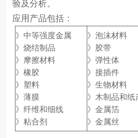
验及分析。
应用产品包括：
》中等强度金属
》泡沫材料
》烧结制品
》胶带
》摩擦材料
》弹性体
》橡胶
》接插件
》塑料
》生物材料
》薄膜
》木制品和纸
》纤维和细线
》金属箔
》粘合剂
》金属丝