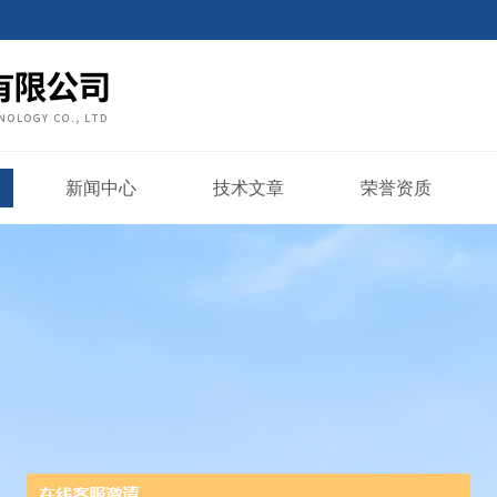
新闻中心
技术文章
荣誉资质