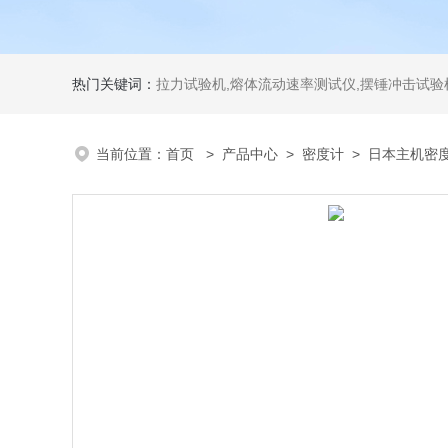
热门关键词：
拉力试验机,熔体流动速率测试仪,摆锤冲击试验机,热变形维卡试验机,密度
当前位置：
首页
>
产品中心
>
密度计
>
日本主机密