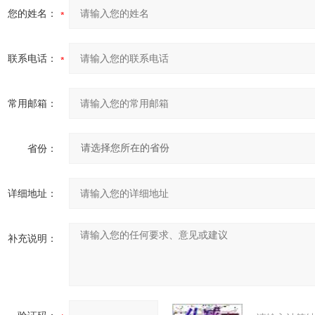
您的姓名：
联系电话：
常用邮箱：
省份：
详细地址：
补充说明：