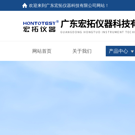
欢迎来到
广东宏拓仪器科技有限公司网站
！
网站首页
关于我们
产品中心