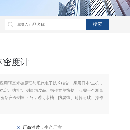
体密度计
应用阿基米德原理与现代电子技术结合，采用日本*主机，
稳定、功能*、测量精度高、操作简单快捷，仅需一个测量
精密铝合金测量平台，透明水槽，防腐蚀、耐摔耐破。操作
厂商性质：
生产厂家