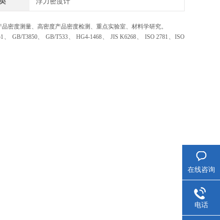
类
浮力密度计
产品密度测量、高密度产品密度检测、重点实验室、材料学研究。
 GB/T3850、 GB/T533、 HG4-1468、 JIS K6268、 ISO 2781、ISO
在线咨询
电话