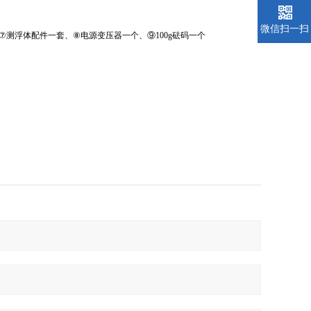
微信扫一扫
⑦
测浮体配件一套、
⑧
电源变压器一个
、
⑨
100g砝码一个