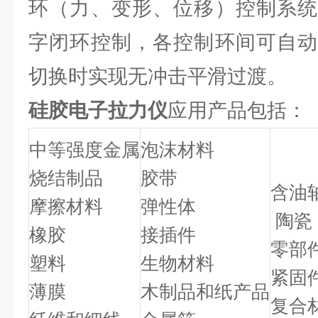
环（力、变形、位移）控制系统
字闭环控制，各控制环间可自动
切换时实现无冲击平滑过渡。
硅胶电子拉力仪
应用产品包括：
中等强度金属
泡沫材料
烧结制品
胶带
含油
摩擦材料
弹性体
陶瓷
橡胶
接插件
零部
塑料
生物材料
紧固
薄膜
木制品和纸产品
复合