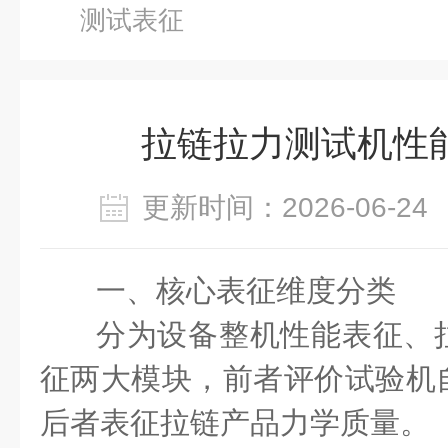
测试表征
拉链拉力测试机性
更新时间：2026-06-
一、核心表征维度分类
分为设备整机性能表征、
征两大模块，前者评价试验机
后者表征拉链产品力学质量。