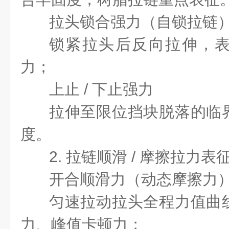
拉头锁合强力（自锁拉链
锁紧拉头后反向拉伸，
力；
上止 / 下止强力
拉伸至限位挡块脱落的临
度。
2. 拉链顺滑 / 摩擦拉力
开合顺滑力（动态摩擦力
匀速拉动拉头全程力值曲
力、峰值卡顿力；