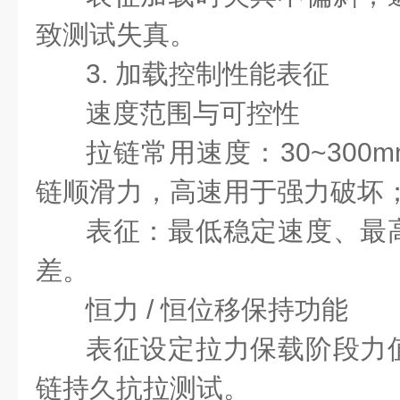
致测试失真。
3. 加载控制性能表征
速度范围与可控性
拉链常用速度：30~300m
链顺滑力，高速用于强力破坏
表征：最低稳定速度、最
差。
恒力 / 恒位移保持功能
表征设定拉力保载阶段力
链持久抗拉测试。