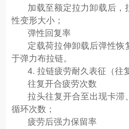
加载至额定拉力卸载后，
性变形大小；
弹性回复率
定载荷拉伸卸载后弹性恢
于弹力布拉链。
4. 拉链疲劳耐久表征（往
往复开合疲劳次数
拉头往复开合至出现卡滞
循环次数；
疲劳后强力保留率