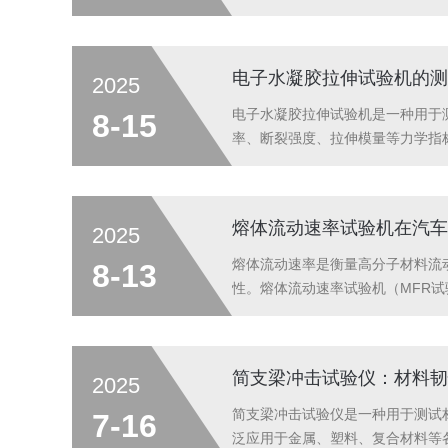
夹具和传感器等，提供拉力施加与
学性能，并将数据传输到计算机或显示
电子水凝胶拉伸试验机的测
2025
电子水凝胶拉伸试验机是一种用于
8-15
率、断裂强度、拉伸模量等力学指
要求：1.塑料拉伸试验标准是用
求，以确保实验数据的可比性和准确
熔体流动速率试验机在汽车
2025
熔体流动速率是衡量高分子材料流
8-13
性。熔体流动速率试验机（MFR试
样品准备与加热在进行测试前，首
态。2.施加压力与流动在设定的温度
简支梁冲击试验仪：材料韧
2025
简支梁冲击试验仪是一种用于测试
7-16
泛应用于金属、塑料、复合材料等