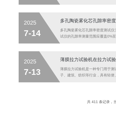
原理：1.试样架：样品放置在标准
间的距离是已知的，确保在施加冲击载
多孔陶瓷雾化芯孔隙率密度
2025
多孔陶瓷雾化芯孔隙率密度测试仪
7-14
试仪的孔隙率测量范围应覆盖0%至
试仪应能够测定不同密度范围的陶瓷材料
薄膜拉力试验机在拉力试验
2025
薄膜拉力试验机是一种专门用于测
7-13
子、建筑、纺织等行业，具有轻便
骤。薄膜拉力试验机的工作原理：
动，从而保证测试的准确性。薄膜的
共 411 条记录，当前