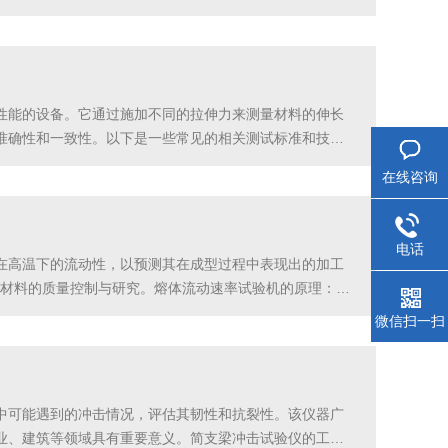
不会滑脱。3.传感器：用于实时监测薄膜在拉伸过程中的力
性能的设备。它通过施加不同的拉伸力来测量材料的伸长
准确性和一致性。以下是一些常见的相关测试标准和技术
。该标准规定了测试条件、试样制备、拉伸速度等方面的要
在线咨询
电话
在高温下的流动性，以预测其在成型过程中表现出的加工
材料的质量控制与研究。熔体流动速率试验机的原理：1.
加热过程中，材料会逐渐熔化，达到测试所需的熔融状
微信扫一扫
中可能遇到的冲击情况，评估其韧性和抗裂性。该仪器广
业、建筑等领域具有重要意义。简支梁冲击试验仪的工作