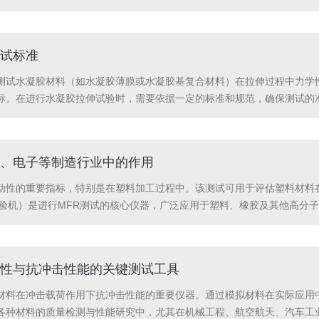
数据采集功能。2.夹持装置：用于夹持薄膜样品，确保在拉伸过程中样品
设备...
试标准
测试水凝胶材料（如水凝胶薄膜或水凝胶基复合材料）在拉伸过程中力学
标。在进行水凝胶拉伸试验时，需要依据一定的标准和规范，确保测试的
于塑料材料拉伸性能测试的国际标准，其中部分条款可以适用于水凝胶材料
性。测试条件...
、电子等制造行业中的作用
动性的重要指标，特别是在塑料加工过程中。该测试可用于评估塑料材料
验机）是进行MFR测试的核心仪器，广泛应用于塑料、橡胶及其他高分子
先准备好标准规格的塑料颗粒或粉末，并将其放入测试机的加热筒中。在
下，测试机...
性与抗冲击性能的关键测试工具
材料在冲击载荷作用下抗冲击性能的重要仪器。通过模拟材料在实际应用
各种材料的质量检测与性能研究中，尤其在机械工程、航空航天、汽车工