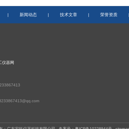
新闻动态
技术文章
荣誉资质
|
|
|
工仪器网
33867413
33867413@qq.com
版权所有：广东宏拓仪器科技有限公司
备案号：粤ICP备10228944号
sitema