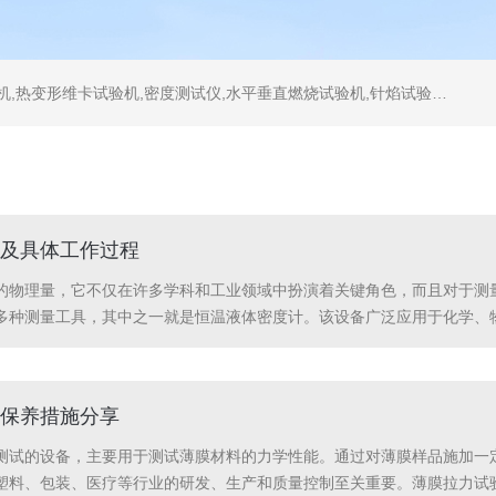
测试仪,水平垂直燃烧试验机,针焰试验机,恒温恒湿试验机,UV紫外线老化试验机,DSC差示扫描量热仪
及具体工作过程
的物理量，它不仅在许多学科和工业领域中扮演着关键角色，而且对于测
多种测量工具，其中之一就是恒温液体密度计。该设备广泛应用于化学、
测量中具有不可替代的优势。恒温液体密度计的组成结构：1.温控系统温
冷却装置，这...
保养措施分享
测试的设备，主要用于测试薄膜材料的力学性能。通过对薄膜样品施加一
塑料、包装、医疗等行业的研发、生产和质量控制至关重要。薄膜拉力试验