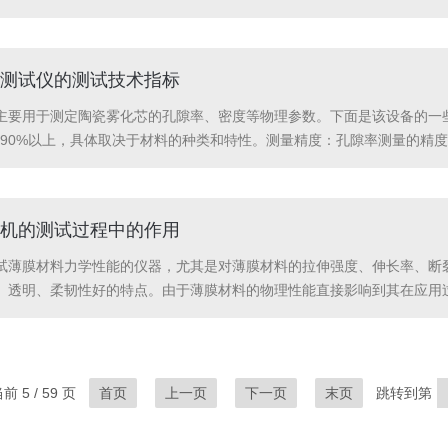
的支撑架上，通常要求试样具有一定的尺寸和形状（如常见的10mm×10
荷...
测试仪的测试技术指标
主要用于测定陶瓷雾化芯的孔隙率、密度等物理参数。下面是该设备的一些
90%以上，具体取决于材料的种类和特性。测量精度：孔隙率测量的精度要求
，通常为1-8g/cm³。精度：测量精度要求为±0.001g/cm³，确保陶瓷
机的测试过程中的作用
试薄膜材料力学性能的仪器，尤其是对薄膜材料的拉伸强度、伸长率、断
、透明、柔韧性好的特点。由于薄膜材料的物理性能直接影响到其在应用
1.夹持装置在试验开始前，薄膜样本会被固定在夹持装置上。夹持装置通
两端分别夹住...
 5 / 59 页
首页
上一页
下一页
末页
跳转到第