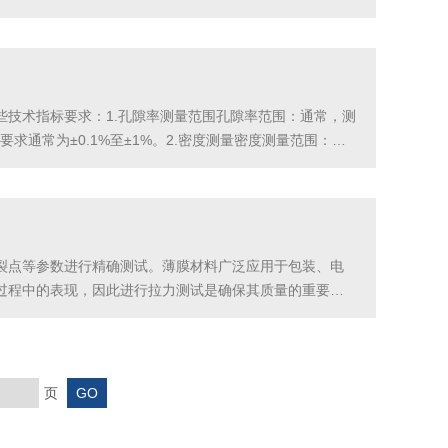
mm×55mm的矩形截面）。试样的中点与支撑架上两支点之
技术指标要求：1.孔隙率测量范围孔隙率范围：通常，测
通常为±0.1%至±1%。2.密度测量密度测量范围：测
样品密度的准确性。3...
裂点等参数进行精确测试。薄膜材料广泛应用于包装、电
过程中的表现，因此进行拉力测试是确保其质量的重要步
常由两个或多个夹具组成，可以确保样本在试验过程中不滑
页