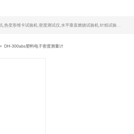
测试仪,水平垂直燃烧试验机,针焰试验机,恒温恒湿试验机,UV紫外线老化试验机,DSC差示扫描量热仪
> DH-300abs塑料电子密度测量计