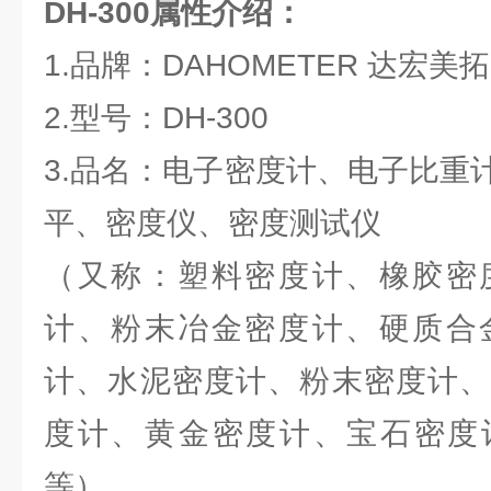
DH-300属性介绍：
1.品牌：DAHOMETER 达宏美拓
2.型号：DH-300
3.品名：电子密度计、电子比重
平、密度仪、密度测试仪
（又称：塑料密度计、橡胶密
计、粉末冶金密度计、硬质合
计、水泥密度计、粉末密度计、
度计、黄金密度计、宝石密度
等）