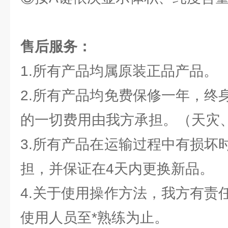
售后服务：
1.所有产品均属原装正品产品。
2.所有产品均免费保修一年，终
的一切费用由我方承担。（天灾
3.所有产品在运输过程中有损坏
担，并保证在4天内更换新品。
4.关于使用操作方法，我方有责
使用人员至*熟练为止。