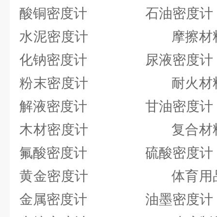
酸铜密度计 石油密度计
水泥密度计 摩擦材
化钠密度计 尿液密度计
粉末密度计 耐火材
解液密度计 甘油密度计
木材密度计 复合材
氟酸密度计 硫酸密度计
黄金密度计 体育用
金属密度计 油墨密度