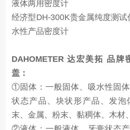
液体两用密度计
经济型DH-300K贵金属纯度测
水性产品密度计
DAHOMETER 达宏美拓 
盖：
①固体：一般固体、吸水性固体
状态产品、块状形产品、发泡
末、金属、粉末、黏稠体、木材
②液体：一般液体、牙膏状态产