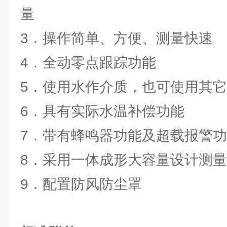
量
3．操作简单、方便、测量快速
4．全动零点跟踪功能
5．使用水作介质，也可使用其
6．具有实际水温补偿功能
7．带有蜂鸣器功能及超载报警
8．采用一体成形大容量设计测
9．配置防风防尘罩