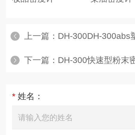
上一篇：
DH-300DH-300
下一篇：
DH-300快速型粉末
*
姓名：