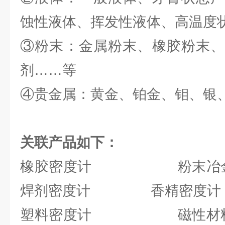
蚀性液体、挥发性液体、高温度
③粉末：金属粉末、橡胶粉末、
剂……等
④贵金属：黄金、铂金、钼、银
关联产品如下：
橡胶密度计 粉末冶
焊剂密度计 香精密度计
塑料密度计 磁性材