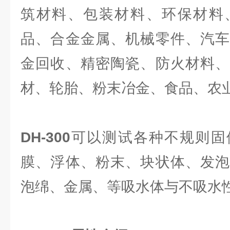
筑材料、包装材料、环保材料
品、合金金属、机械零件、汽车
金回收、精密陶瓷、防火材料、
材、轮胎、粉末冶金、食品、农
DH-300
可以测试各种不规则固
膜、浮体、粉末、块状体、发泡
泡绵、金属、等吸水体与不吸水