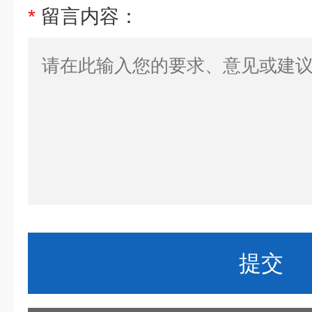
*
留言内容：