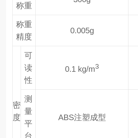
称重
称重
0.005g
精度
可
3
读
0.1 kg/m
性
测
密
量
度
ABS注塑成型
平
台