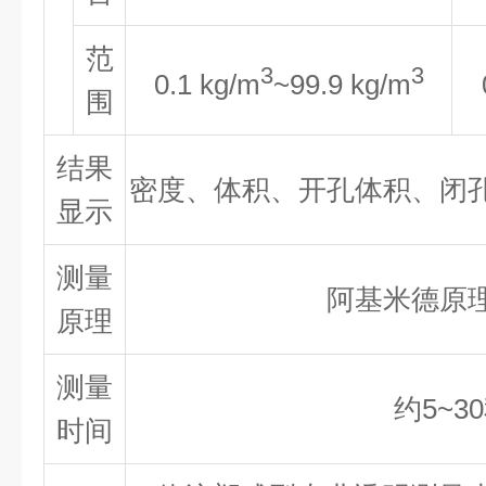
范
3
3
0.1 kg/m
~99.9 kg/m
围
结果
密度、体积、开孔体积、闭
显示
测量
阿基米德原
原理
测量
约5~3
时间