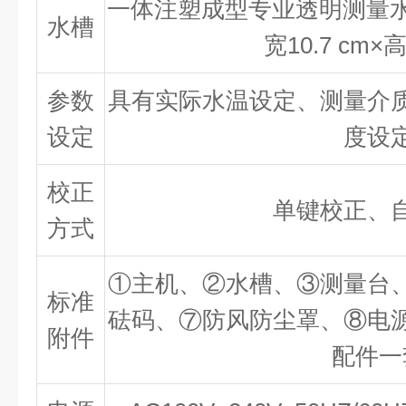
一体注塑成型专业透明测量水槽
水槽
宽10.7 cm×
参数
具有实际水温设定、测量介
设定
度设
校正
单键校正、
方式
①主机、②水槽、③测量台
标准
砝码、⑦防风防尘罩、⑧电
附件
配件一