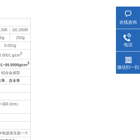
在线咨询
1
5
0R
D
E
-250R
0g
250g
电话
0.001g
3
0.0001 g/cm
3
01~99.9999g/cm
微信扫一扫
铝合金成型
水率、含水率
m×高9.3cm）
⑧
电源变压器一个