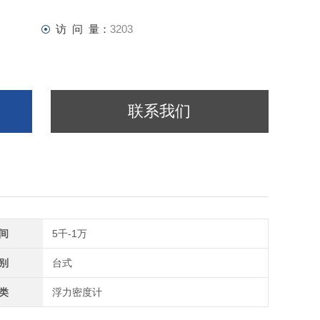
访 问 量：
3203
联系我们
间
5千-1万
别
台式
类
浮力密度计