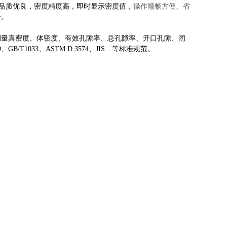
品，品质优良，密度精度高，即时显示密度值，
操作顺畅方便、省
。
合
测量真密度、体密度、有效孔隙率、总孔隙率、开口孔隙、闭
、GB/T1033、ASTM D 3574、JIS…等标准规范。