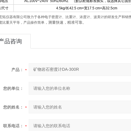
源电压
AC100V~240V 50HZ/60HZ （默认欧规标准插头，或选择其它
/尺寸
4.5kg/长42.5 cm×宽17.5 cm×高32.5cm
宏拓仪器有限公司致力于各种电子密度计、比重计、浓度计、波美计的研发生产
和
销
，测量快速，精准可靠
度比重天平等，
产品
操作简单
。
产品咨询
产品：
您的单位：
您的姓名：
联系电话：