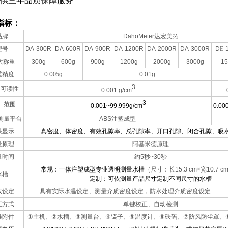
提供三年品质保障服务
指标：
品牌
DahoMeter达宏美拓
型号
DA-300R
DA-600R
DA-900R
DA-1200R
DA-2000R
DA-3000R
D
E
-
i大称重
300g
600g
900g
1200g
2000g
3000g
15
重精度
0.0
05
g
0.01g
3
可读性
0.001 g/cm
3
范围
0.001~99.999g/cm
0.00
测量平台
ABS注塑成型
果显示
真密度、体密度、有效孔隙率、总孔隙率、开口孔隙、闭合孔隙、吸
量原理
阿基米德原理
量时间
约5秒~30秒
常规：一体注塑成型专业透明测量水槽
（尺寸：长15.3 cm×宽10.7 c
水槽
定制：可依测量产品尺寸定制不同尺寸的水槽
数设定
具有实际水温设定、测量介质密度设定，防水处理介质密度设定
正方式
单键校正、自动检测
准附件
①
主机、
②
水槽、
③
测量台、
④
镊子、
⑤
温度计、
⑥
砝码、
⑦
防风防尘罩、