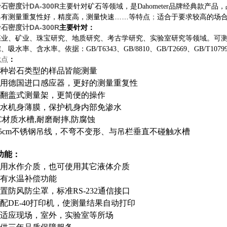
岩石密度计
DA-300R
主要针对矿石等领域，是Dahometer品牌经典款产
具有测量重复性好，精度高，
……等特点
测量快速
；
适合于要求较高的场
岩石密度计
DA-300R
主要针对：
煤业、矿业、珠宝研究、地质研究、考古学研究、实验室研究等领域。可
吸水率、含水率。依据：GB/T6343、GB/8810、GB/T2669、GB/T10799
优点
：
各种岩石类型的样品皆能测量
采用德国进口感应器，更好的测量重复性
免翻盖式测量架，更简便的操作
防水机身薄膜，保护机身内部免渗水
PC材质水槽,耐磨耐摔,防腐蚀
0.5cm不锈钢吊线，不弯不变形、与吊栏垂直不碰触水槽
功能：
使用水作介质，也可使用其它液体介质
具有水温补偿功能
配置防风防尘罩，标准RS-232通信接口
选配DE-40打印机，使测量结果自动打印
可适应现场，室外，实验室等所场