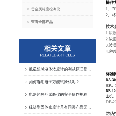
操作
1、
在
贵金属纯度检测仪
2、
将
查看全部产品
技术
1.浓
2.浓
3.波
相关文章
4.密度
RELATED ARTICLES
数显酸碱液体浓度计的测试原理是什么？
标准
DA-
如何选用电子万能试验机呢？
主机、
DE-
电器灼热丝试验仪的安全操作规程
主机
DE
-
经济型固体密度计具有同类产品无法*的可靠性
防伪