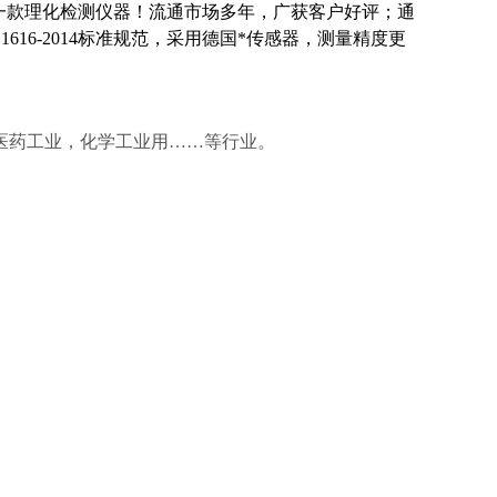
一款理化检测仪器！
流通市场多年，广获客户好评；通
616-2014
标准
规范
，采用德国*传感器，测量精度更
医药工业，
化学工业用
……
等行业。