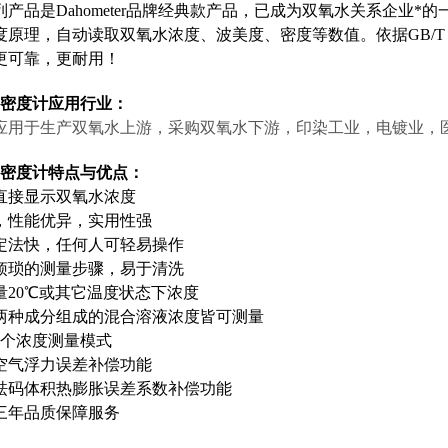
列
产品
是Dahometer品牌
经典款产品，
已成为
双氧水关系企业
*
的
度
原理
，自动
读取双氧水
浓度、波美度、密度
等数值。
依据GB/T 1
更可靠，更耐用！
度密度计
应用行业：
应用于生产双氧水上游，
采购
双氧水
下游
，
印染工业，电镀
业
，
度密度计
特点与优点
：
直接显示双氧水浓度
，性能优异，实用性强
定法快，任何人可轻易操作
烦琐的
测量步骤，
易于清洗
量
20℃
或其它温度状态下浓度
两种成分组成的混合溶液浓度皆可测量
4个浓度测量模式
空气浮力
误差
补偿功能
砝码体积热膨胀
误差
系数补偿功能
三年品质保障服务