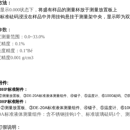
方法：
显示0.000状态下，
将盛有样品的测量杯放于测量放置板上
标准砝码浸没在样品中并用挂钩悬挂于测量架中央，显示即为双
参数：
度测量范围：0.0~33.0%
度精度：0.1%
美度精度：0.1°Bé
精度0.001 g/cm3
附件
:
300HP标准附件：
②
测量放置板、
③
DE
-20A
标准液体测量组件、
④
镊子、
⑤
温度计、
⑥
100G
砝码、
⑦
120HP标准附件：
-20A
10
、
②
测量放置板、
③DE
标准液体测量组件、
④
镊子、
⑤
温度计、
⑥
20A标准液体测量组件：含不锈钢挂钩
1
个、标准玻璃砝码1个、
打假说明：