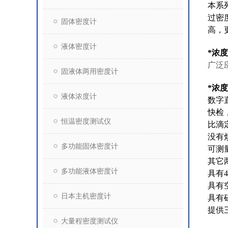
本
系
过
密
固体密度计
高，
液体密度计
*浓
广泛
固液体两用密度计
*浓
液体浓度计
数字
快检
恒温密度测试仪
比滴
没有
多功能固体密度计
可测
其它
多功能液体密度计
具有
具有
日本主机密度计
具有
提供
大量程密度测试仪