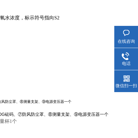
氧水浓度，标示符号指向S2
在线咨询
电话
微信扫一扫
防风防尘罩、
⑧
测量支架、
⑨
电源变压器一个
0G
砝码、
⑦
防风防尘罩、
⑧
测量支架、
⑨
电源变压器一个
测量杯
1
个