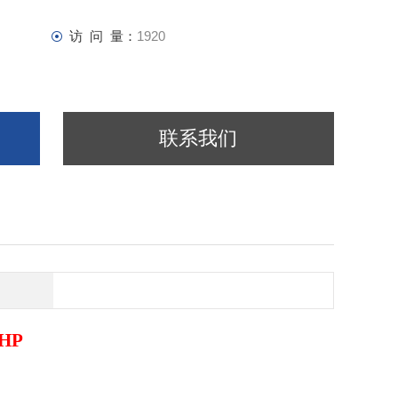
访 问 量：
1920
联系我们
0HP